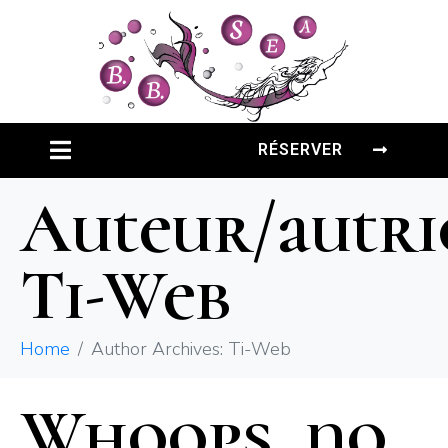
RÉSERVER
Auteur/autric
Ti-Web
Home
Author Archives: Ti-Web
Whoops, no